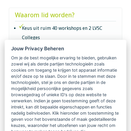
Waarom lid worden?
Keus uit ruim 40 workshops en 2 LVSC
Colleges
Jouw Privacy Beheren
Intervisie met geregistreerde vakgenoten
Om je de best mogelijke ervaring te bieden, gebruiken
zowel wij als derde partijen technologieën zoals
Netwerk van 2100 professionals in 14
cookies om toegang te krijgen tot apparaat informatie
regio's
en/of deze op te slaan. Door in te stemmen met deze
technologieën, stel je ons en derde partijen in de
mogelijkheid persoonlijke gegevens zoals
Vindbaar voor opdrachtgevers
browsegedrag of unieke ID's op deze website te
verwerken. Indien je geen toestemming geeft of deze
Tijdschrift voor
intrekt, kan dit bepaalde eigenschappen en functies
Begeleidingskunde & kennisbank
nadelig beïnvloeden. Klik hieronder om toestemming te
geven voor het bovenstaande of maak gedetailleerde
keuzes, waaronder het uitoefenen van jouw recht om
Beroepsregistratie (LVSC keurmerk)