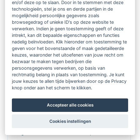
en werk gerelateerde vraagstukken centraal die
en/of deze op te slaan. Door in te stemmen met deze
technologieën, stel je ons en derde partijen in de
te maken hadden met het herkennen van eigen
mogelijkheid persoonlijke gegevens zoals
emoties, het vinden van een balans in de zorg
browsegedrag of unieke ID's op deze website te
verwerken. Indien je geen toestemming geeft of deze
voor mezelf en dat voor een ander.Als ik terug
intrekt, kan dit bepaalde eigenschappen en functies
nadelig beïnvloeden. Klik hieronder om toestemming te
denk aan de supervisie dan zou ik het willen
geven voor het bovenstaande of maak gedetailleerde
omschrijven als persoonlijk, heel leerzaam en
keuzes, waaronder het uitoefenen van jouw recht om
bezwaar te maken tegen bedrijven die
ook confronterend. De supervisie heeft mij
persoonsgegevens verwerken, op basis van
ontzettend geholpen bij mijn persoonlijke
rechtmatig belang in plaats van toestemming. Je kunt
jouw keuzes te allen tijde bijwerken door op de Privacy
ontwikkeling en ik heb een verdiepingsslag
knop onder aan het scherm te klikken.
kunnen maken op het gebied van zelfreflectie. Ik
merk dat ik nog iedere dag profijt heb van het
Accepteer alle cookies
traject. Ik heb meer aandacht voor mijn eigen
Cookies instellingen
gevoelens en ik herken patronen die voorheen
zorgden voor onzekerheid. Zowel privé als in