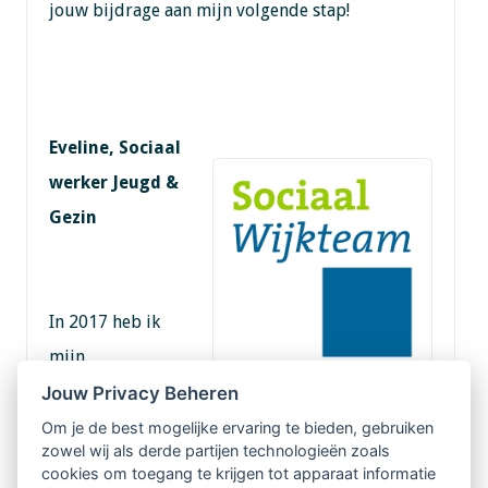
jouw bijdrage aan mijn volgende stap!
Eveline, Sociaal
werker Jeugd &
Gezin
In 2017 heb ik
mijn
supervisietraject
Jouw Privacy Beheren
bij Margo afgerond. Gedurende het
Om je de best mogelijke ervaring te bieden, gebruiken
zowel wij als derde partijen technologieën zoals
supervisietraject stonden voor mij persoonlijke-
cookies om toegang te krijgen tot apparaat informatie