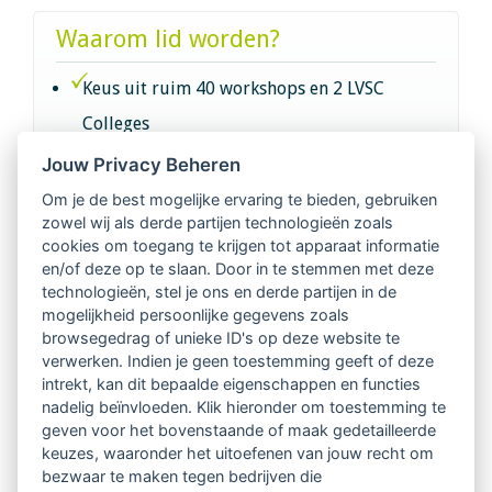
Waarom lid worden?
Keus uit ruim 40 workshops en 2 LVSC
Colleges
Jouw Privacy Beheren
Intervisie met geregistreerde vakgenoten
Om je de best mogelijke ervaring te bieden, gebruiken
zowel wij als derde partijen technologieën zoals
Netwerk van 2100 professionals in 14
cookies om toegang te krijgen tot apparaat informatie
regio's
en/of deze op te slaan. Door in te stemmen met deze
technologieën, stel je ons en derde partijen in de
mogelijkheid persoonlijke gegevens zoals
Vindbaar voor opdrachtgevers
browsegedrag of unieke ID's op deze website te
verwerken. Indien je geen toestemming geeft of deze
Tijdschrift voor
intrekt, kan dit bepaalde eigenschappen en functies
Begeleidingskunde & kennisbank
nadelig beïnvloeden. Klik hieronder om toestemming te
geven voor het bovenstaande of maak gedetailleerde
keuzes, waaronder het uitoefenen van jouw recht om
Beroepsregistratie (LVSC keurmerk)
bezwaar te maken tegen bedrijven die