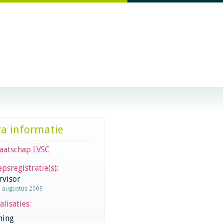
ra informatie
aatschap LVSC
psregistratie(s):
rvisor
1 augustus 2008
alisaties:
hing