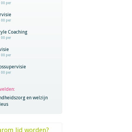
100 per
visie
100 per
tyle Coaching
100 per
visie
100 per
pssupervisie
100 per
velden:
ndheidszorg en welzijn
ieus
rom lid worden?