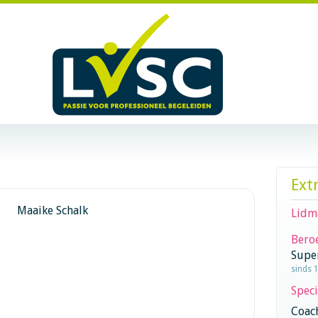
Ext
Maaike Schalk
Lidm
Beroe
Supe
sinds 
Speci
Coac