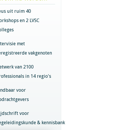
eus uit ruim 40
orkshops en 2 LVSC
olleges
ntervisie met
eregistreerde vakgenoten
etwerk van 2100
rofessionals in 14 regio's
indbaar voor
pdrachtgevers
ijdschrift voor
egeleidingskunde & kennisbank