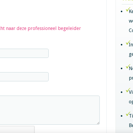
K
w
ht naar deze professioneel begeleider
C
I
g
N
p
V
o
T
B