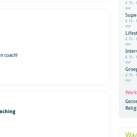
€ 75 - 
uur
Super
€ 75 - 
uur
Lifes
€ 75 - 
uur
Inter
n coach!
€ 75 - 
uur
Groe
€ 75 - 
uur
Werk
Gezo
Relig
aching
Waa