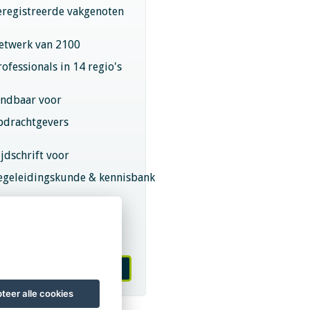
eregistreerde vakgenoten
etwerk van 2100
rofessionals in 14 regio's
indbaar voor
pdrachtgevers
ijdschrift voor
egeleidingskunde & kennisbank
eroepsregistratie (LVSC
eurmerk)
 worden van LVSC
teer alle cookies