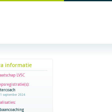
ra informatie
aatschap LVSC
psregistratie(s):
stercoach
11 september 2024
alisaties:
baancoaching