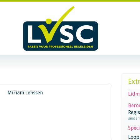
Ext
Miriam Lenssen
Lidm
Beroe
Regi
sinds 
Speci
Loop