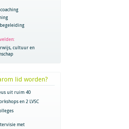
coaching
hing
begeleiding
velden:
wijs, cultuur en
nschap
rom lid worden?
eus uit ruim 40
orkshops en 2 LVSC
olleges
ntervisie met