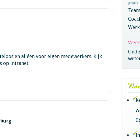
gratis
Team
Coac
Werk
Werk
Onder
teloos en alléén voor eigen medewerkers. Kijk
wete
 op intranet.
Waa
K
w
C
mburg
I