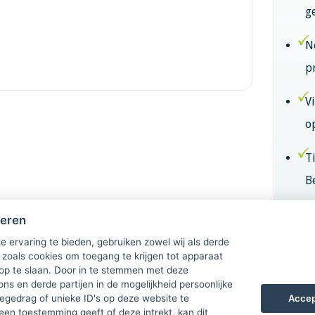
g
N
p
V
o
T
B
B
heren
k
e ervaring te bieden, gebruiken zowel wij als derde
 zoals cookies om toegang te krijgen tot apparaat
 op te slaan. Door in te stemmen met deze
Lid
ons en derde partijen in de mogelijkheid persoonlijke
Accep
gedrag of unieke ID's op deze website te
een toestemming geeft of deze intrekt, kan dit