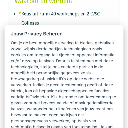
Waarom lid worden?
Keus uit ruim 40 workshops en 2 LVSC
Colleges
Jouw Privacy Beheren
Intervisie met geregistreerde vakgenoten
Om je de best mogelijke ervaring te bieden, gebruiken
zowel wij als derde partijen technologieën zoals
Netwerk van 2100 professionals in 14
cookies om toegang te krijgen tot apparaat informatie
regio's
en/of deze op te slaan. Door in te stemmen met deze
technologieën, stel je ons en derde partijen in de
mogelijkheid persoonlijke gegevens zoals
Vindbaar voor opdrachtgevers
browsegedrag of unieke ID's op deze website te
verwerken. Indien je geen toestemming geeft of deze
Tijdschrift voor
intrekt, kan dit bepaalde eigenschappen en functies
Begeleidingskunde & kennisbank
nadelig beïnvloeden. Klik hieronder om toestemming te
geven voor het bovenstaande of maak gedetailleerde
keuzes, waaronder het uitoefenen van jouw recht om
Beroepsregistratie (LVSC keurmerk)
bezwaar te maken tegen bedrijven die
persoonsgegevens verwerken, op basis van
Lid worden van LVSC
rechtmatig belang in plaats van toestemming. Je kunt