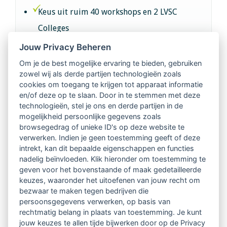
Keus uit ruim 40 workshops en 2 LVSC
Colleges
Jouw Privacy Beheren
Intervisie met geregistreerde vakgenoten
Om je de best mogelijke ervaring te bieden, gebruiken
zowel wij als derde partijen technologieën zoals
Netwerk van 2100 professionals in 14
cookies om toegang te krijgen tot apparaat informatie
regio's
en/of deze op te slaan. Door in te stemmen met deze
technologieën, stel je ons en derde partijen in de
mogelijkheid persoonlijke gegevens zoals
Vindbaar voor opdrachtgevers
browsegedrag of unieke ID's op deze website te
verwerken. Indien je geen toestemming geeft of deze
Tijdschrift voor
intrekt, kan dit bepaalde eigenschappen en functies
Begeleidingskunde & kennisbank
nadelig beïnvloeden. Klik hieronder om toestemming te
geven voor het bovenstaande of maak gedetailleerde
keuzes, waaronder het uitoefenen van jouw recht om
Beroepsregistratie (LVSC keurmerk)
bezwaar te maken tegen bedrijven die
persoonsgegevens verwerken, op basis van
Lid worden van LVSC
rechtmatig belang in plaats van toestemming. Je kunt
jouw keuzes te allen tijde bijwerken door op de Privacy