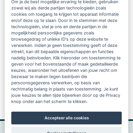
Om je de best mogelijke ervaring te bieden, gebruiken
zowel wij als derde partijen technologieën zoals
Netwerk van 2100 professionals in 14
cookies om toegang te krijgen tot apparaat informatie
regio's
en/of deze op te slaan. Door in te stemmen met deze
technologieën, stel je ons en derde partijen in de
mogelijkheid persoonlijke gegevens zoals
Vindbaar voor opdrachtgevers
browsegedrag of unieke ID's op deze website te
verwerken. Indien je geen toestemming geeft of deze
Tijdschrift voor
intrekt, kan dit bepaalde eigenschappen en functies
Begeleidingskunde & kennisbank
nadelig beïnvloeden. Klik hieronder om toestemming te
geven voor het bovenstaande of maak gedetailleerde
keuzes, waaronder het uitoefenen van jouw recht om
Beroepsregistratie (LVSC keurmerk)
bezwaar te maken tegen bedrijven die
persoonsgegevens verwerken, op basis van
Lid worden van LVSC
rechtmatig belang in plaats van toestemming. Je kunt
jouw keuzes te allen tijde bijwerken door op de Privacy
knop onder aan het scherm te klikken.
Accepteer alle cookies