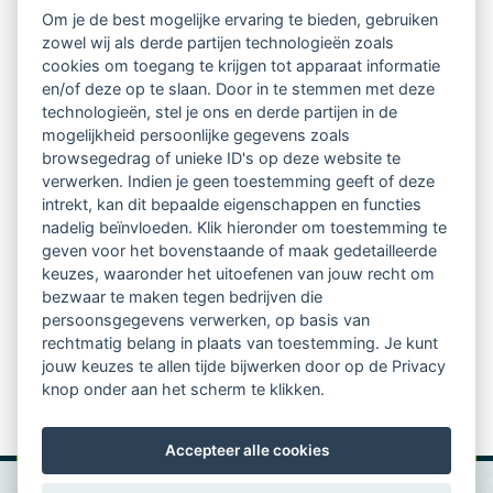
Om je de best mogelijke ervaring te bieden, gebruiken
zowel wij als derde partijen technologieën zoals
Netwerk van 2100 professionals in 14
cookies om toegang te krijgen tot apparaat informatie
regio's
en/of deze op te slaan. Door in te stemmen met deze
technologieën, stel je ons en derde partijen in de
mogelijkheid persoonlijke gegevens zoals
Vindbaar voor opdrachtgevers
browsegedrag of unieke ID's op deze website te
verwerken. Indien je geen toestemming geeft of deze
Tijdschrift voor
intrekt, kan dit bepaalde eigenschappen en functies
Begeleidingskunde & kennisbank
nadelig beïnvloeden. Klik hieronder om toestemming te
geven voor het bovenstaande of maak gedetailleerde
keuzes, waaronder het uitoefenen van jouw recht om
Beroepsregistratie (LVSC keurmerk)
bezwaar te maken tegen bedrijven die
persoonsgegevens verwerken, op basis van
Lid worden van LVSC
rechtmatig belang in plaats van toestemming. Je kunt
jouw keuzes te allen tijde bijwerken door op de Privacy
knop onder aan het scherm te klikken.
Accepteer alle cookies