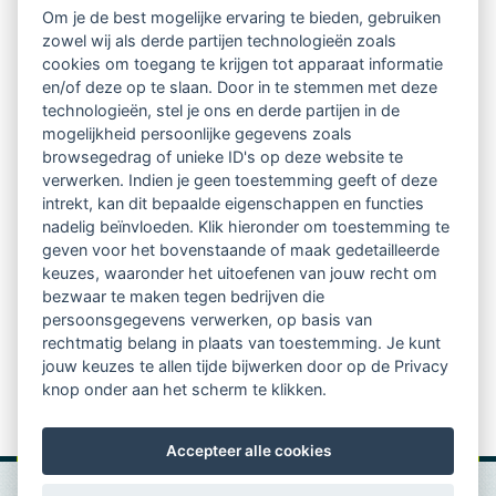
Om je de best mogelijke ervaring te bieden, gebruiken
zowel wij als derde partijen technologieën zoals
Netwerk van 2100 professionals in 14
cookies om toegang te krijgen tot apparaat informatie
regio's
en/of deze op te slaan. Door in te stemmen met deze
technologieën, stel je ons en derde partijen in de
mogelijkheid persoonlijke gegevens zoals
Vindbaar voor opdrachtgevers
browsegedrag of unieke ID's op deze website te
verwerken. Indien je geen toestemming geeft of deze
Tijdschrift voor
intrekt, kan dit bepaalde eigenschappen en functies
Begeleidingskunde & kennisbank
nadelig beïnvloeden. Klik hieronder om toestemming te
geven voor het bovenstaande of maak gedetailleerde
keuzes, waaronder het uitoefenen van jouw recht om
Beroepsregistratie (LVSC keurmerk)
bezwaar te maken tegen bedrijven die
persoonsgegevens verwerken, op basis van
Lid worden van LVSC
rechtmatig belang in plaats van toestemming. Je kunt
jouw keuzes te allen tijde bijwerken door op de Privacy
knop onder aan het scherm te klikken.
Accepteer alle cookies