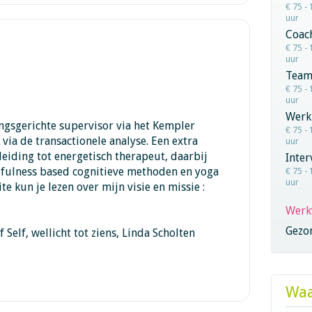
€ 75 - 
uur
Coac
€ 75 - 
uur
Team
€ 75 - 
uur
Werk
ingsgerichte supervisor via het Kempler
€ 75 - 
k via de transactionele analyse. Een extra
uur
leiding tot energetisch therapeut, daarbij
Inter
fulness based cognitieve methoden en yoga
€ 75 - 
uur
te kun je lezen over mijn visie en missie :
Werk
Gezo
 Self, wellicht tot ziens, Linda Scholten
Waa