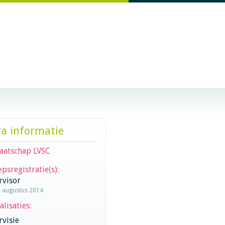
ra informatie
aatschap LVSC
psregistratie(s):
rvisor
1 augustus 2014
alisaties:
visie