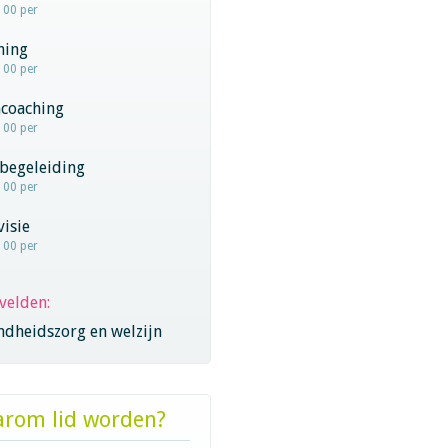
100 per
hing
100 per
coaching
100 per
begeleiding
100 per
visie
100 per
velden:
ndheidszorg en welzijn
rom lid worden?