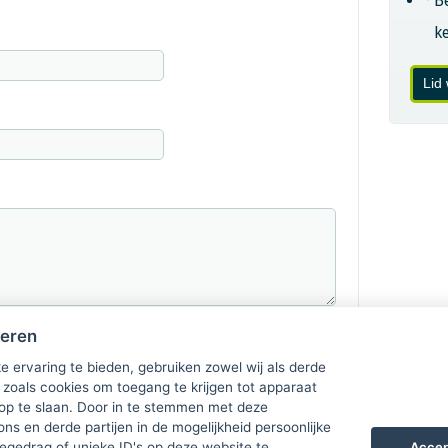
B
k
Lid
heren
e ervaring te bieden, gebruiken zowel wij als derde
 zoals cookies om toegang te krijgen tot apparaat
 op te slaan. Door in te stemmen met deze
ons en derde partijen in de mogelijkheid persoonlijke
Accep
gedrag of unieke ID's op deze website te