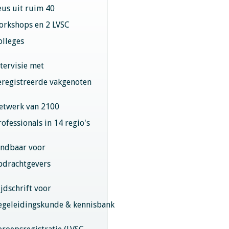
eus uit ruim 40
orkshops en 2 LVSC
olleges
ntervisie met
eregistreerde vakgenoten
etwerk van 2100
rofessionals in 14 regio's
indbaar voor
pdrachtgevers
ijdschrift voor
egeleidingskunde & kennisbank