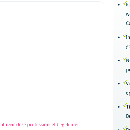
K
w
C
I
g
N
p
V
o
T
B
ht naar deze professioneel begeleider