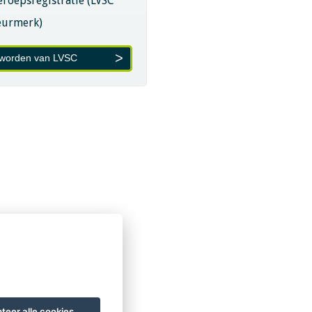
eroepsregistratie (LVSC
eurmerk)
 worden van LVSC
teer alle cookies