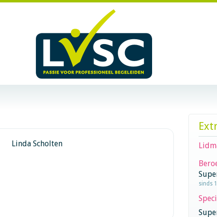
Ext
Linda Scholten
Lidm
Beroe
Supe
sinds 
Speci
Super