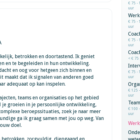
€ 75 - 
uur
Werk
€ 75 - 
uur
Coac
€ 75 - 
A
uur
Coac
kelijk, betrokken en doortastend. Ik geniet
< € 75
n en te begeleiden in hun ontwikkeling.
Inter
dacht en oog voor hetgeen zich binnen en
€ 75 - 
it maakt dat ik signalen van anderen goed
uur
aar adequaat op kan inspelen.
Orga
€ 125 
uur
rajecten, teams en organisaties op het gebied
Team
 je groeien in je persoonlijke ontwikkeling,
€ 100 
omplexe beroepssituaties, zoek je naar meer
uur
kundige ga ik graag samen met jou op weg. Van
Werk
jouw doel.
Onder
 betrokken, zorgvuldig, diepgaand en
wete