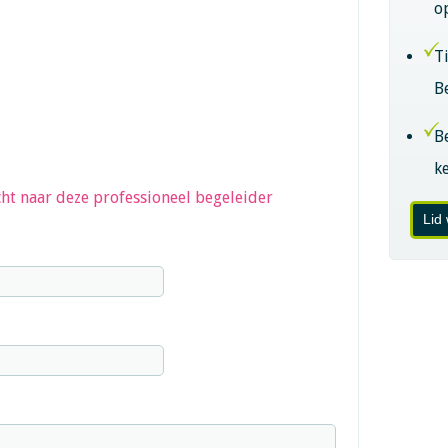
o
T
B
B
k
ht naar deze professioneel begeleider
Lid