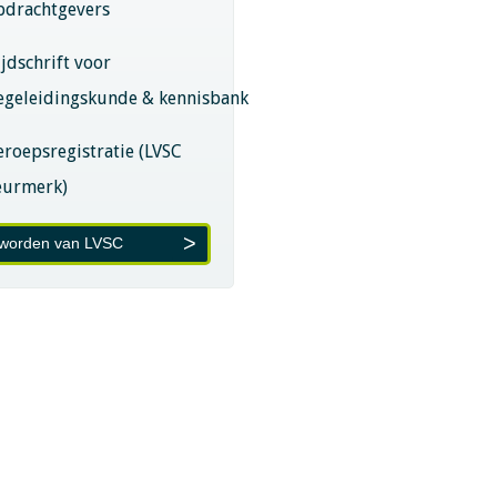
pdrachtgevers
ijdschrift voor
egeleidingskunde & kennisbank
eroepsregistratie (LVSC
eurmerk)
 worden van LVSC