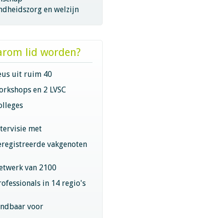
ndheidszorg en welzijn
rom lid worden?
eus uit ruim 40
orkshops en 2 LVSC
olleges
ntervisie met
eregistreerde vakgenoten
etwerk van 2100
rofessionals in 14 regio's
indbaar voor