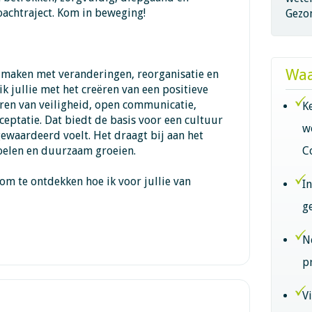
oachtraject. Kom in beweging!
Gezo
Waa
e maken met veranderingen, reorganisatie en
ik jullie met het creëren van een positieve
eren van veiligheid, open communicatie,
K
ceptatie. Dat biedt de basis voor een cultuur
w
gewaardeerd voelt. Het draagt bij aan het
oelen en duurzaam groeien.
C
m te ontdekken hoe ik voor jullie van
I
g
N
p
V