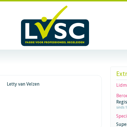
Ext
Letty van Velzen
Lidm
Beroe
Regi
sinds 
Speci
Super