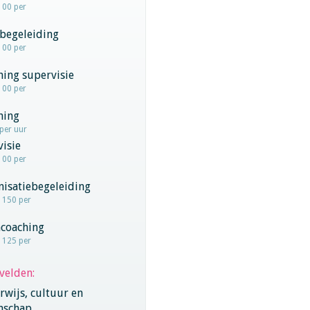
100 per
begeleiding
100 per
hing supervisie
100 per
hing
 per uur
visie
100 per
nisatiebegeleiding
- 150 per
coaching
- 125 per
velden:
wijs, cultuur en
nschap