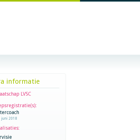
ra informatie
aatschap LVSC
psregistratie(s):
stercoach
1 juni 2018
alisaties:
visie