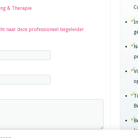
C
ing & Therapie
I
ht naar deze professioneel begeleider
g
N
p
V
o
T
B
B
k