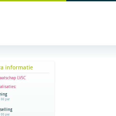
ra informatie
aatschap LVSC
alisaties:
hing
100 per
selling
100 per