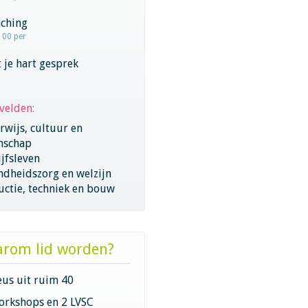
aching
100 per
 je hart gesprek
velden:
wijs, cultuur en
nschap
jfsleven
ndheidszorg en welzijn
ctie, techniek en bouw
rom lid worden?
eus uit ruim 40
orkshops en 2 LVSC