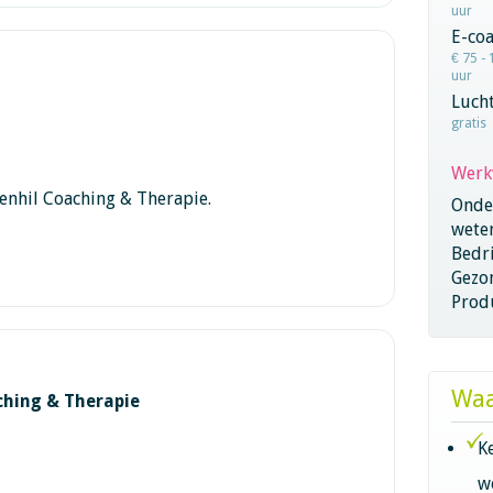
uur
E-co
€ 75 - 
uur
Lucht
gratis
Werk
nhil Coaching & Therapie.
Onder
wete
Bedri
Gezo
Produ
Waa
hing & Therapie
K
w