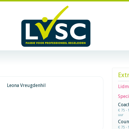
Ext
Leona Vreugdenhil
Lidm
Speci
Coac
€ 75 - 
uur
Coun
€ 75 - 