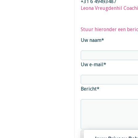
+31 6 49493487
Leona Vreugdenhil Coach
Stuur hieronder een beric
Uw naam
*
Uw e-mail
*
Bericht
*