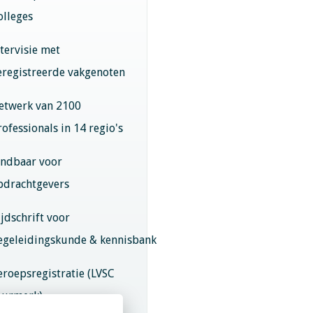
olleges
ntervisie met
eregistreerde vakgenoten
etwerk van 2100
rofessionals in 14 regio's
indbaar voor
pdrachtgevers
ijdschrift voor
egeleidingskunde & kennisbank
eroepsregistratie (LVSC
eurmerk)