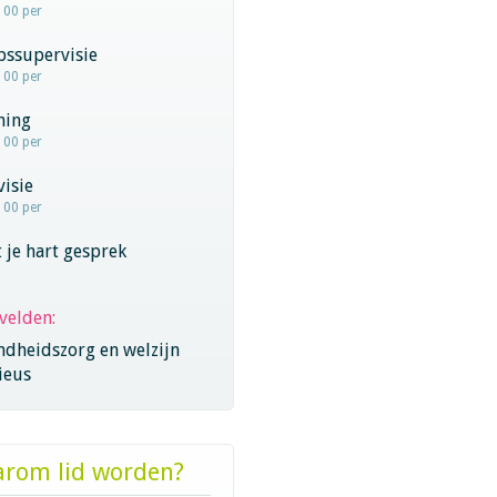
100 per
pssupervisie
100 per
hing
100 per
visie
100 per
 je hart gesprek
velden:
ndheidszorg en welzijn
ieus
rom lid worden?