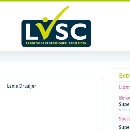
Ext
Lenie Draaijer
Lidm
Beroe
Supe
sinds 
Speci
Super