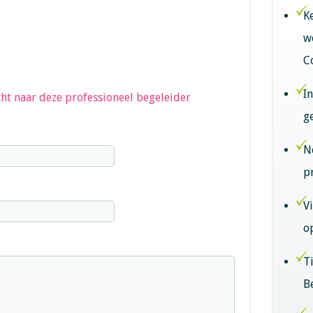
K
w
C
I
ht naar deze professioneel begeleider
g
N
p
V
o
T
B