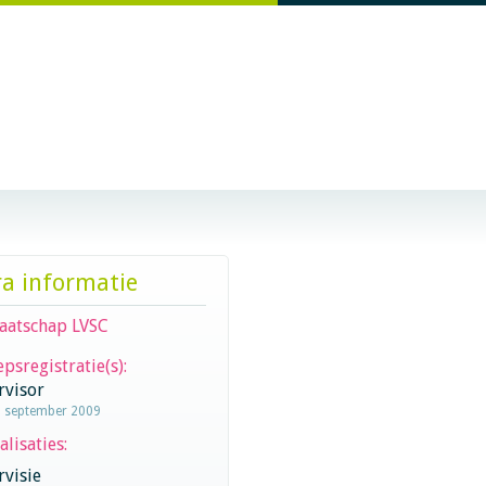
ra informatie
aatschap LVSC
psregistratie(s):
rvisor
1 september 2009
alisaties:
visie