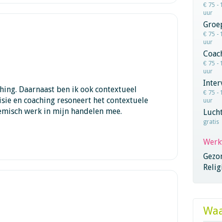
€ 75 - 
uur
Groe
€ 75 - 
uur
Coac
€ 75 - 
uur
Inter
ching. Daarnaast ben ik ook contextueel
€ 75 - 
isie en coaching resoneert het contextuele
uur
emisch werk in mijn handelen mee.
Lucht
gratis
Werk
Gezo
Relig
Waa