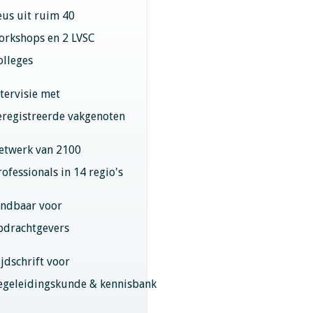
eus uit ruim 40
orkshops en 2 LVSC
olleges
ntervisie met
eregistreerde vakgenoten
etwerk van 2100
rofessionals in 14 regio's
indbaar voor
pdrachtgevers
ijdschrift voor
egeleidingskunde & kennisbank