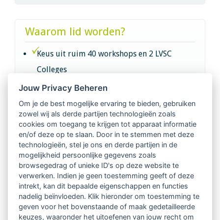
Waarom lid worden?
Keus uit ruim 40 workshops en 2 LVSC
Colleges
Jouw Privacy Beheren
Intervisie met geregistreerde vakgenoten
Om je de best mogelijke ervaring te bieden, gebruiken
zowel wij als derde partijen technologieën zoals
Netwerk van 2100 professionals in 14
cookies om toegang te krijgen tot apparaat informatie
regio's
en/of deze op te slaan. Door in te stemmen met deze
technologieën, stel je ons en derde partijen in de
mogelijkheid persoonlijke gegevens zoals
Vindbaar voor opdrachtgevers
browsegedrag of unieke ID's op deze website te
verwerken. Indien je geen toestemming geeft of deze
Tijdschrift voor
intrekt, kan dit bepaalde eigenschappen en functies
Begeleidingskunde & kennisbank
nadelig beïnvloeden. Klik hieronder om toestemming te
geven voor het bovenstaande of maak gedetailleerde
keuzes, waaronder het uitoefenen van jouw recht om
Beroepsregistratie (LVSC keurmerk)