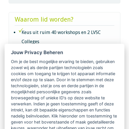
Waarom lid worden?
Keus uit ruim 40 workshops en 2 LVSC
Colleges
Jouw Privacy Beheren
Intervisie met geregistreerde vakgenoten
Om je de best mogelijke ervaring te bieden, gebruiken
zowel wij als derde partijen technologieën zoals
Netwerk van 2100 professionals in 14
cookies om toegang te krijgen tot apparaat informatie
regio's
en/of deze op te slaan. Door in te stemmen met deze
technologieën, stel je ons en derde partijen in de
mogelijkheid persoonlijke gegevens zoals
Vindbaar voor opdrachtgevers
browsegedrag of unieke ID's op deze website te
verwerken. Indien je geen toestemming geeft of deze
Tijdschrift voor
intrekt, kan dit bepaalde eigenschappen en functies
Begeleidingskunde & kennisbank
nadelig beïnvloeden. Klik hieronder om toestemming te
geven voor het bovenstaande of maak gedetailleerde
keuzes, waaronder het uitoefenen van jouw recht om