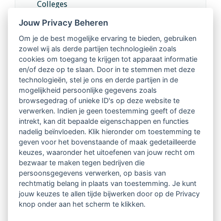
Colleges
Jouw Privacy Beheren
Intervisie met geregistreerde vakgenoten
Om je de best mogelijke ervaring te bieden, gebruiken
zowel wij als derde partijen technologieën zoals
Netwerk van 2100 professionals in 14
cookies om toegang te krijgen tot apparaat informatie
regio's
en/of deze op te slaan. Door in te stemmen met deze
technologieën, stel je ons en derde partijen in de
mogelijkheid persoonlijke gegevens zoals
Vindbaar voor opdrachtgevers
browsegedrag of unieke ID's op deze website te
verwerken. Indien je geen toestemming geeft of deze
Tijdschrift voor
intrekt, kan dit bepaalde eigenschappen en functies
Begeleidingskunde & kennisbank
nadelig beïnvloeden. Klik hieronder om toestemming te
geven voor het bovenstaande of maak gedetailleerde
keuzes, waaronder het uitoefenen van jouw recht om
Beroepsregistratie (LVSC keurmerk)
bezwaar te maken tegen bedrijven die
persoonsgegevens verwerken, op basis van
Lid worden van LVSC
rechtmatig belang in plaats van toestemming. Je kunt
jouw keuzes te allen tijde bijwerken door op de Privacy
knop onder aan het scherm te klikken.