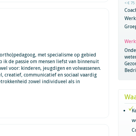
< € 75
Coac
Werk
Groe
Werk
Onder
 (ortho)pedagoog, met specialisme op gebied
wete
b ik de passie om mensen liefst van binnenuit
Gezo
zowel voor: kinderen, jeugdigen en volwassenen.
Bedri
el, creatief, communicatief en sociaal vaardig
trokkenheid zowel individueel als in
Waa
K
w
C