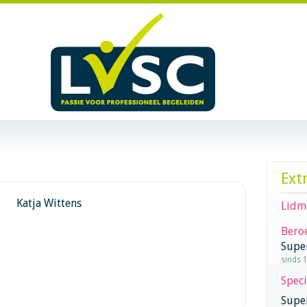
Ext
Katja Wittens
Lidm
Beroe
Supe
sinds 
Speci
Super