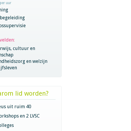
 per uur
hing
begeleiding
pssupervisie
velden:
wijs, cultuur en
nschap
ndheidszorg en welzijn
jfsleven
rom lid worden?
eus uit ruim 40
orkshops en 2 LVSC
olleges