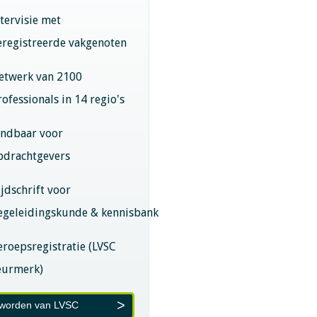
ntervisie met
eregistreerde vakgenoten
etwerk van 2100
rofessionals in 14 regio's
indbaar voor
pdrachtgevers
ijdschrift voor
egeleidingskunde & kennisbank
eroepsregistratie (LVSC
eurmerk)
 worden van LVSC