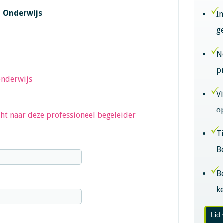
n Onderwijs
I
g
N
p
onderwijs
V
o
ht naar deze professioneel begeleider
T
B
B
k
Lid