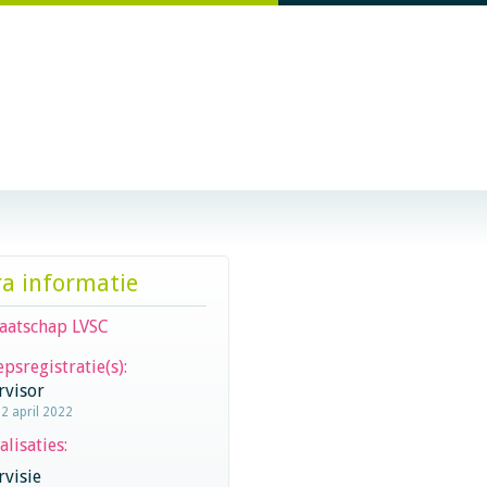
ra informatie
aatschap LVSC
psregistratie(s):
rvisor
12 april 2022
alisaties:
visie