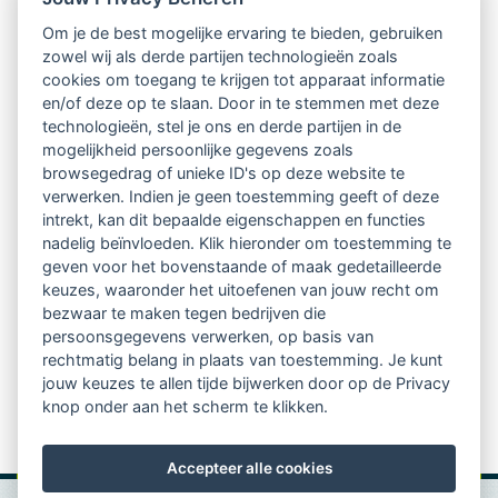
Intervisie met geregistreerde vakgenoten
Om je de best mogelijke ervaring te bieden, gebruiken
zowel wij als derde partijen technologieën zoals
Netwerk van 2100 professionals in 14
cookies om toegang te krijgen tot apparaat informatie
regio's
en/of deze op te slaan. Door in te stemmen met deze
technologieën, stel je ons en derde partijen in de
mogelijkheid persoonlijke gegevens zoals
Vindbaar voor opdrachtgevers
browsegedrag of unieke ID's op deze website te
verwerken. Indien je geen toestemming geeft of deze
Tijdschrift voor
intrekt, kan dit bepaalde eigenschappen en functies
Begeleidingskunde & kennisbank
nadelig beïnvloeden. Klik hieronder om toestemming te
geven voor het bovenstaande of maak gedetailleerde
keuzes, waaronder het uitoefenen van jouw recht om
Beroepsregistratie (LVSC keurmerk)
bezwaar te maken tegen bedrijven die
persoonsgegevens verwerken, op basis van
Lid worden van LVSC
rechtmatig belang in plaats van toestemming. Je kunt
jouw keuzes te allen tijde bijwerken door op de Privacy
knop onder aan het scherm te klikken.
Accepteer alle cookies