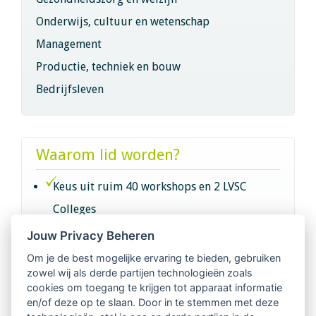
Onderwijs, cultuur en wetenschap
Management
Productie, techniek en bouw
Bedrijfsleven
Waarom lid worden?
Keus uit ruim 40 workshops en 2 LVSC
Colleges
Jouw Privacy Beheren
Intervisie met geregistreerde vakgenoten
Om je de best mogelijke ervaring te bieden, gebruiken
zowel wij als derde partijen technologieën zoals
Netwerk van 2100 professionals in 14
cookies om toegang te krijgen tot apparaat informatie
regio's
en/of deze op te slaan. Door in te stemmen met deze