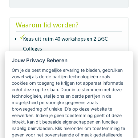
Waarom lid worden?
Keus uit ruim 40 workshops en 2 LVSC
Colleges
Jouw Privacy Beheren
Intervisie met geregistreerde vakgenoten
Om je de best mogelijke ervaring te bieden, gebruiken
zowel wij als derde partijen technologieën zoals
Netwerk van 2100 professionals in 14
cookies om toegang te krijgen tot apparaat informatie
regio's
en/of deze op te slaan. Door in te stemmen met deze
technologieën, stel je ons en derde partijen in de
mogelijkheid persoonlijke gegevens zoals
Vindbaar voor opdrachtgevers
browsegedrag of unieke ID's op deze website te
verwerken. Indien je geen toestemming geeft of deze
Tijdschrift voor
intrekt, kan dit bepaalde eigenschappen en functies
Begeleidingskunde & kennisbank
nadelig beïnvloeden. Klik hieronder om toestemming te
geven voor het bovenstaande of maak gedetailleerde