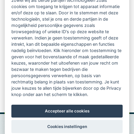
zowel wij als derde partijen technologieën zoals
Netwerk van 2100 professionals in 14
cookies om toegang te krijgen tot apparaat informatie
regio's
en/of deze op te slaan. Door in te stemmen met deze
technologieën, stel je ons en derde partijen in de
mogelijkheid persoonlijke gegevens zoals
Vindbaar voor opdrachtgevers
browsegedrag of unieke ID's op deze website te
verwerken. Indien je geen toestemming geeft of deze
Tijdschrift voor
intrekt, kan dit bepaalde eigenschappen en functies
Begeleidingskunde & kennisbank
nadelig beïnvloeden. Klik hieronder om toestemming te
geven voor het bovenstaande of maak gedetailleerde
keuzes, waaronder het uitoefenen van jouw recht om
Beroepsregistratie (LVSC keurmerk)
bezwaar te maken tegen bedrijven die
persoonsgegevens verwerken, op basis van
Lid worden van LVSC
rechtmatig belang in plaats van toestemming. Je kunt
jouw keuzes te allen tijde bijwerken door op de Privacy
knop onder aan het scherm te klikken.
Accepteer alle cookies
Cookies instellingen