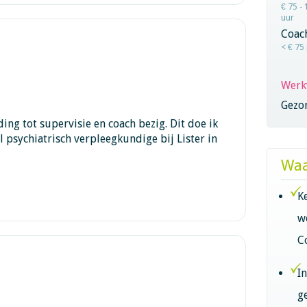
€ 75 - 
uur
Coac
< € 75
Werk
Gezo
ing tot supervisie en coach bezig. Dit doe ik
l psychiatrisch verpleegkundige bij Lister in
Waa
K
w
C
I
g