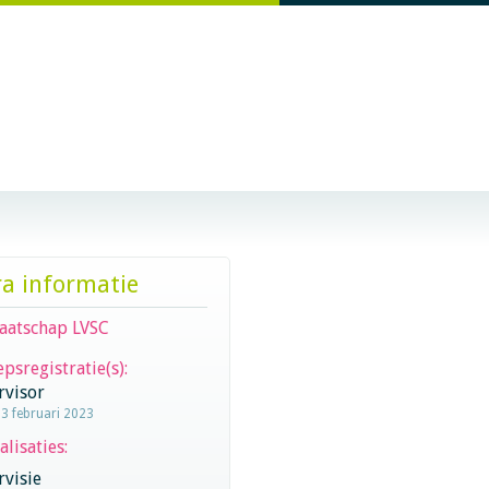
ra informatie
aatschap LVSC
psregistratie(s):
rvisor
13 februari 2023
alisaties:
visie