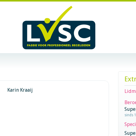
Ext
Karin Kraaij
Lidm
Beroe
Supe
sinds 
Speci
Super