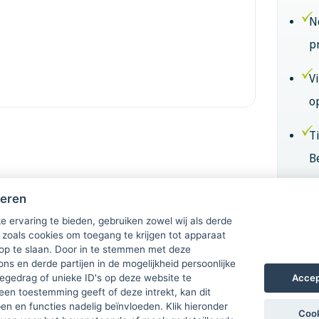
N
p
V
o
T
B
B
heren
k
e ervaring te bieden, gebruiken zowel wij als derde
 zoals cookies om toegang te krijgen tot apparaat
 op te slaan. Door in te stemmen met deze
Lid
ons en derde partijen in de mogelijkheid persoonlijke
Accep
gedrag of unieke ID's op deze website te
een toestemming geeft of deze intrekt, kan dit
n en functies nadelig beïnvloeden. Klik hieronder
Cook