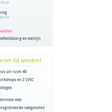
100 per
hing
 per uur
velden:
ndheidszorg en welzijn
rom lid worden?
eus uit ruim 40
orkshops en 2 LVSC
olleges
ntervisie met
eregistreerde vakgenoten