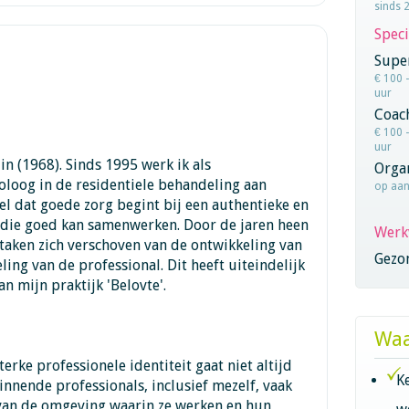
sinds 
Speci
Super
€ 100 
uur
Coac
€ 100 
uur
in (1968). Sinds 1995 werk ik als
Orga
oog in de residentiele behandeling aan
op aa
nel dat goede zorg begint bij een authentieke en
 die goed kan samenwerken. Door de jaren heen
Werk
taken zich verschoven van de ontwikkeling van
Gezo
ling van de professional. Dit heeft uiteindelijk
an mijn praktijk 'Belovte'.
Waa
erke professionele identiteit gaat niet altijd
K
innende professionals, inclusief mezelf, vaak
van de omgeving waarin ze werken en hun