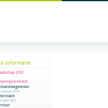
ra informatie
aatschap LVSC
psregistratie(s):
nisatiebegeleider
22 januari 2026
stercoach
20 april 2021
rvisor