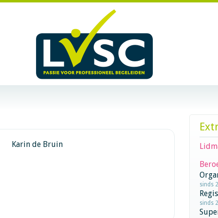
Ext
Karin de Bruin
Lidm
Beroe
Orga
sinds 
Regi
sinds 
Supe