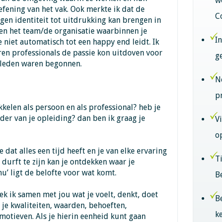
w
efening van het vak. Ook merkte ik dat de
C
igen identiteit tot uitdrukking kan brengen in
 en het team/de organisatie waarbinnen je
I
e niet automatisch tot een happy end leidt. Ik
ren professionals de passie kon uitdoven voor
g
geleden waren begonnen.
N
p
ikkelen als persoon en als professional? heb je
der van je opleiding? dan ben ik graag je
V
o
 dat alles een tijd heeft en je van elke ervaring
T
u’ durft te zijn kan je ontdekken waar je
 nu’ ligt de belofte voor wat komt.
B
k ik samen met jou wat je voelt, denkt, doet
B
 je kwaliteiten, waarden, behoeften,
k
 motieven. Als je hierin eenheid kunt gaan