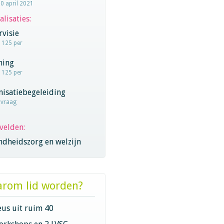
20 april 2021
alisaties:
visie
- 125 per
hing
- 125 per
nisatiebegeleiding
nvraag
velden:
ndheidszorg en welzijn
rom lid worden?
eus uit ruim 40