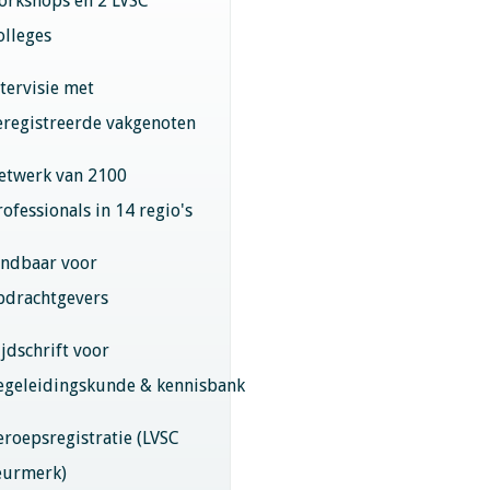
orkshops en 2 LVSC
olleges
ntervisie met
eregistreerde vakgenoten
etwerk van 2100
rofessionals in 14 regio's
indbaar voor
pdrachtgevers
ijdschrift voor
egeleidingskunde & kennisbank
eroepsregistratie (LVSC
eurmerk)