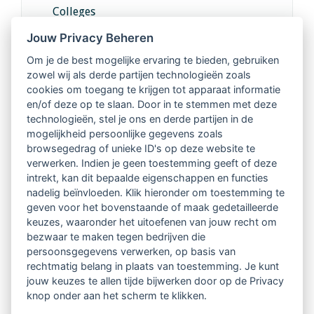
Colleges
Jouw Privacy Beheren
Intervisie met geregistreerde vakgenoten
Om je de best mogelijke ervaring te bieden, gebruiken
zowel wij als derde partijen technologieën zoals
Netwerk van 2100 professionals in 14
cookies om toegang te krijgen tot apparaat informatie
regio's
en/of deze op te slaan. Door in te stemmen met deze
technologieën, stel je ons en derde partijen in de
mogelijkheid persoonlijke gegevens zoals
Vindbaar voor opdrachtgevers
browsegedrag of unieke ID's op deze website te
verwerken. Indien je geen toestemming geeft of deze
Tijdschrift voor
intrekt, kan dit bepaalde eigenschappen en functies
Begeleidingskunde & kennisbank
nadelig beïnvloeden. Klik hieronder om toestemming te
geven voor het bovenstaande of maak gedetailleerde
keuzes, waaronder het uitoefenen van jouw recht om
Beroepsregistratie (LVSC keurmerk)
bezwaar te maken tegen bedrijven die
persoonsgegevens verwerken, op basis van
Lid worden van LVSC
rechtmatig belang in plaats van toestemming. Je kunt
jouw keuzes te allen tijde bijwerken door op de Privacy
knop onder aan het scherm te klikken.