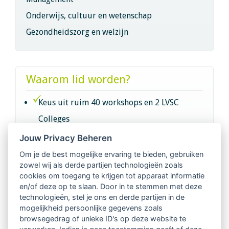
Onderwijs, cultuur en wetenschap
Gezondheidszorg en welzijn
Waarom lid worden?
Keus uit ruim 40 workshops en 2 LVSC
Colleges
Jouw Privacy Beheren
Intervisie met geregistreerde vakgenoten
Om je de best mogelijke ervaring te bieden, gebruiken
zowel wij als derde partijen technologieën zoals
Netwerk van 2100 professionals in 14
cookies om toegang te krijgen tot apparaat informatie
regio's
en/of deze op te slaan. Door in te stemmen met deze
technologieën, stel je ons en derde partijen in de
mogelijkheid persoonlijke gegevens zoals
Vindbaar voor opdrachtgevers
browsegedrag of unieke ID's op deze website te