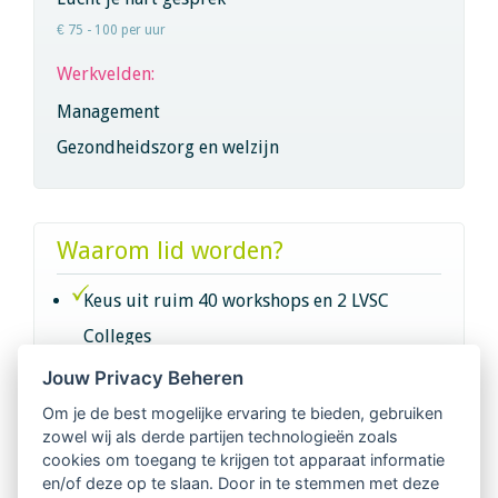
€ 75 - 100 per uur
Werkvelden:
Management
Gezondheidszorg en welzijn
Waarom lid worden?
Keus uit ruim 40 workshops en 2 LVSC
Colleges
Jouw Privacy Beheren
Intervisie met geregistreerde vakgenoten
Om je de best mogelijke ervaring te bieden, gebruiken
zowel wij als derde partijen technologieën zoals
Netwerk van 2100 professionals in 14
cookies om toegang te krijgen tot apparaat informatie
regio's
en/of deze op te slaan. Door in te stemmen met deze