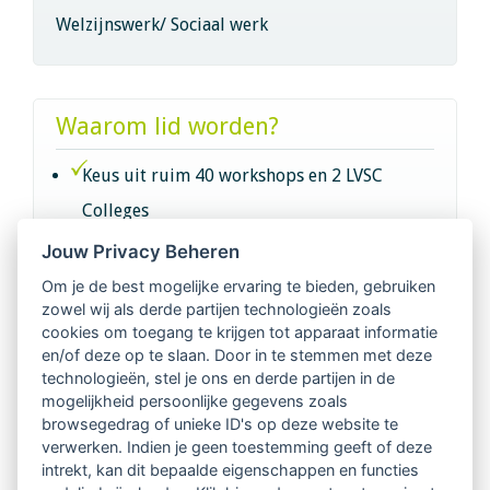
Welzijnswerk/ Sociaal werk
Waarom lid worden?
Keus uit ruim 40 workshops en 2 LVSC
Colleges
Jouw Privacy Beheren
Intervisie met geregistreerde vakgenoten
Om je de best mogelijke ervaring te bieden, gebruiken
zowel wij als derde partijen technologieën zoals
Netwerk van 2100 professionals in 14
cookies om toegang te krijgen tot apparaat informatie
regio's
en/of deze op te slaan. Door in te stemmen met deze
technologieën, stel je ons en derde partijen in de
mogelijkheid persoonlijke gegevens zoals
Vindbaar voor opdrachtgevers
browsegedrag of unieke ID's op deze website te
verwerken. Indien je geen toestemming geeft of deze
Tijdschrift voor
intrekt, kan dit bepaalde eigenschappen en functies