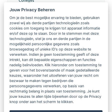
Colleges
Jouw Privacy Beheren
Intervisie met geregistreerde vakgenoten
Om je de best mogelijke ervaring te bieden, gebruiken
zowel wij als derde partijen technologieën zoals
Netwerk van 2100 professionals in 14
cookies om toegang te krijgen tot apparaat informatie
regio's
en/of deze op te slaan. Door in te stemmen met deze
technologieën, stel je ons en derde partijen in de
mogelijkheid persoonlijke gegevens zoals
Vindbaar voor opdrachtgevers
browsegedrag of unieke ID's op deze website te
verwerken. Indien je geen toestemming geeft of deze
Tijdschrift voor
intrekt, kan dit bepaalde eigenschappen en functies
Begeleidingskunde & kennisbank
nadelig beïnvloeden. Klik hieronder om toestemming te
geven voor het bovenstaande of maak gedetailleerde
keuzes, waaronder het uitoefenen van jouw recht om
Beroepsregistratie (LVSC keurmerk)
bezwaar te maken tegen bedrijven die
persoonsgegevens verwerken, op basis van
Lid worden van LVSC
rechtmatig belang in plaats van toestemming. Je kunt
jouw keuzes te allen tijde bijwerken door op de Privacy
knop onder aan het scherm te klikken.