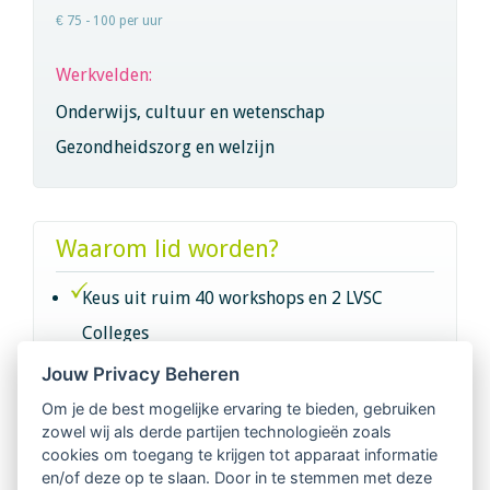
€ 75 - 100 per uur
Werkvelden:
Onderwijs, cultuur en wetenschap
Gezondheidszorg en welzijn
Waarom lid worden?
Keus uit ruim 40 workshops en 2 LVSC
Colleges
Jouw Privacy Beheren
Intervisie met geregistreerde vakgenoten
Om je de best mogelijke ervaring te bieden, gebruiken
zowel wij als derde partijen technologieën zoals
Netwerk van 2100 professionals in 14
cookies om toegang te krijgen tot apparaat informatie
regio's
en/of deze op te slaan. Door in te stemmen met deze