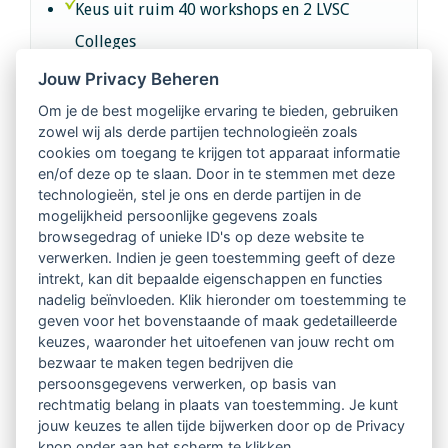
Keus uit ruim 40 workshops en 2 LVSC
Colleges
Jouw Privacy Beheren
Intervisie met geregistreerde vakgenoten
Om je de best mogelijke ervaring te bieden, gebruiken
zowel wij als derde partijen technologieën zoals
Netwerk van 2100 professionals in 14
cookies om toegang te krijgen tot apparaat informatie
regio's
en/of deze op te slaan. Door in te stemmen met deze
technologieën, stel je ons en derde partijen in de
mogelijkheid persoonlijke gegevens zoals
Vindbaar voor opdrachtgevers
browsegedrag of unieke ID's op deze website te
verwerken. Indien je geen toestemming geeft of deze
Tijdschrift voor
intrekt, kan dit bepaalde eigenschappen en functies
Begeleidingskunde & kennisbank
nadelig beïnvloeden. Klik hieronder om toestemming te
geven voor het bovenstaande of maak gedetailleerde
keuzes, waaronder het uitoefenen van jouw recht om
Beroepsregistratie (LVSC keurmerk)
bezwaar te maken tegen bedrijven die
persoonsgegevens verwerken, op basis van
Lid worden van LVSC
rechtmatig belang in plaats van toestemming. Je kunt
jouw keuzes te allen tijde bijwerken door op de Privacy
knop onder aan het scherm te klikken.