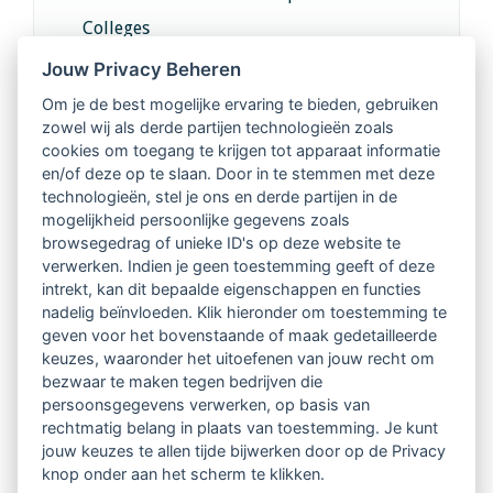
Colleges
Jouw Privacy Beheren
Intervisie met geregistreerde vakgenoten
Om je de best mogelijke ervaring te bieden, gebruiken
zowel wij als derde partijen technologieën zoals
Netwerk van 2100 professionals in 14
cookies om toegang te krijgen tot apparaat informatie
regio's
en/of deze op te slaan. Door in te stemmen met deze
technologieën, stel je ons en derde partijen in de
mogelijkheid persoonlijke gegevens zoals
Vindbaar voor opdrachtgevers
browsegedrag of unieke ID's op deze website te
verwerken. Indien je geen toestemming geeft of deze
Tijdschrift voor
intrekt, kan dit bepaalde eigenschappen en functies
Begeleidingskunde & kennisbank
nadelig beïnvloeden. Klik hieronder om toestemming te
geven voor het bovenstaande of maak gedetailleerde
keuzes, waaronder het uitoefenen van jouw recht om
Beroepsregistratie (LVSC keurmerk)
bezwaar te maken tegen bedrijven die
persoonsgegevens verwerken, op basis van
Lid worden van LVSC
rechtmatig belang in plaats van toestemming. Je kunt
jouw keuzes te allen tijde bijwerken door op de Privacy
knop onder aan het scherm te klikken.