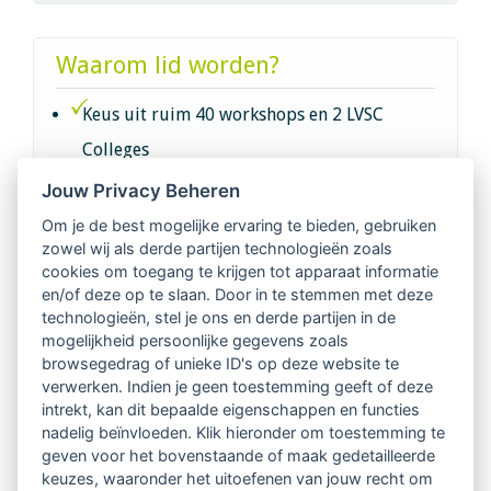
Waarom lid worden?
Keus uit ruim 40 workshops en 2 LVSC
Colleges
Jouw Privacy Beheren
Intervisie met geregistreerde vakgenoten
Om je de best mogelijke ervaring te bieden, gebruiken
zowel wij als derde partijen technologieën zoals
Netwerk van 2100 professionals in 14
cookies om toegang te krijgen tot apparaat informatie
regio's
en/of deze op te slaan. Door in te stemmen met deze
technologieën, stel je ons en derde partijen in de
mogelijkheid persoonlijke gegevens zoals
Vindbaar voor opdrachtgevers
browsegedrag of unieke ID's op deze website te
verwerken. Indien je geen toestemming geeft of deze
Tijdschrift voor
intrekt, kan dit bepaalde eigenschappen en functies
Begeleidingskunde & kennisbank
nadelig beïnvloeden. Klik hieronder om toestemming te
geven voor het bovenstaande of maak gedetailleerde
keuzes, waaronder het uitoefenen van jouw recht om
Beroepsregistratie (LVSC keurmerk)