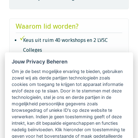
Waarom lid worden?
Keus uit ruim 40 workshops en 2 LVSC
Colleges
Jouw Privacy Beheren
Intervisie met geregistreerde vakgenoten
Om je de best mogelijke ervaring te bieden, gebruiken
zowel wij als derde partijen technologieën zoals
Netwerk van 2100 professionals in 14
cookies om toegang te krijgen tot apparaat informatie
regio's
en/of deze op te slaan. Door in te stemmen met deze
technologieën, stel je ons en derde partijen in de
mogelijkheid persoonlijke gegevens zoals
Vindbaar voor opdrachtgevers
browsegedrag of unieke ID's op deze website te
verwerken. Indien je geen toestemming geeft of deze
Tijdschrift voor
intrekt, kan dit bepaalde eigenschappen en functies
Begeleidingskunde & kennisbank
nadelig beïnvloeden. Klik hieronder om toestemming te
geven voor het bovenstaande of maak gedetailleerde