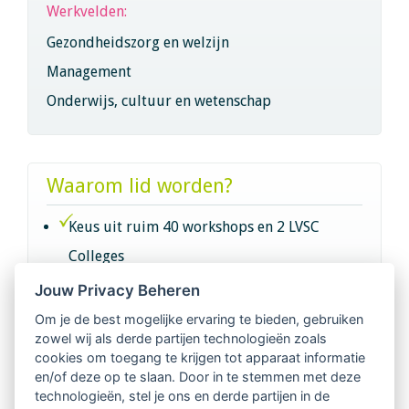
Werkvelden:
Gezondheidszorg en welzijn
Management
Onderwijs, cultuur en wetenschap
Waarom lid worden?
Keus uit ruim 40 workshops en 2 LVSC
Colleges
Jouw Privacy Beheren
Intervisie met geregistreerde vakgenoten
Om je de best mogelijke ervaring te bieden, gebruiken
zowel wij als derde partijen technologieën zoals
Netwerk van 2100 professionals in 14
cookies om toegang te krijgen tot apparaat informatie
regio's
en/of deze op te slaan. Door in te stemmen met deze
technologieën, stel je ons en derde partijen in de