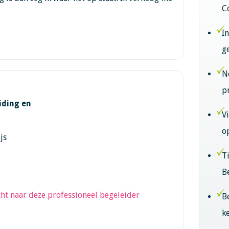
C
I
g
N
p
iding en
V
o
js
T
B
ht naar deze professioneel begeleider
B
k