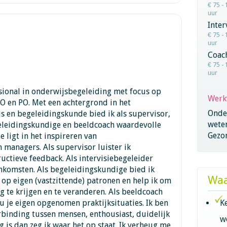
€ 75 - 
uur
Inter
€ 75 - 
uur
Coac
€ 75 - 
uur
sional in onderwijsbegeleiding met focus op
Werk
O en PO. Met een achtergrond in het
Onder
 en begeleidingskunde bied ik als supervisor,
wete
geleidingskundige en beeldcoach waardevolle
Gezo
 ligt in het inspireren van
 managers. Als supervisor luister ik
uctieve feedback. Als intervisiebegeleider
eenkomsten. Als begeleidingskundige bied ik
Waa
 op eigen (vastzittende) patronen en help ik om
 te krijgen en te veranderen. Als beeldcoach
u je eigen opgenomen praktijksituaties. Ik ben
K
erbinding tussen mensen, enthousiast, duidelijk
w
ig is dan zeg ik waar het op staat. Ik verheug me