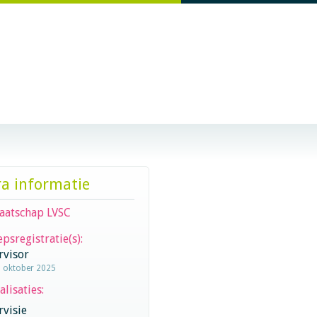
ra informatie
aatschap LVSC
psregistratie(s):
rvisor
8 oktober 2025
alisaties:
visie