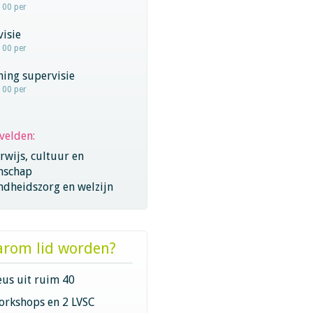
100 per
visie
100 per
hing supervisie
100 per
velden:
wijs, cultuur en
nschap
ndheidszorg en welzijn
rom lid worden?
eus uit ruim 40
orkshops en 2 LVSC