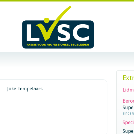
Ext
Joke Tempelaars
Lidm
Beroe
Supe
sinds 
Speci
Super