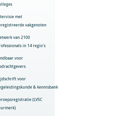
olleges
ntervisie met
eregistreerde vakgenoten
etwerk van 2100
rofessionals in 14 regio's
indbaar voor
pdrachtgevers
ijdschrift voor
egeleidingskunde & kennisbank
eroepsregistratie (LVSC
eurmerk)