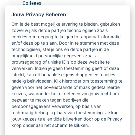
Colleges
Jouw Privacy Beheren
Intervisie met geregistreerde vakgenoten
Om je de best mogelijke ervaring te bieden, gebruiken
zowel wij als derde partijen technologieën zoals
Netwerk van 2100 professionals in 14
cookies om toegang te krijgen tot apparaat informatie
regio's
en/of deze op te slaan. Door in te stemmen met deze
technologieën, stel je ons en derde partijen in de
mogelijkheid persoonlijke gegevens zoals
Vindbaar voor opdrachtgevers
browsegedrag of unieke ID's op deze website te
verwerken. Indien je geen toestemming geeft of deze
Tijdschrift voor
intrekt, kan dit bepaalde eigenschappen en functies
Begeleidingskunde & kennisbank
nadelig beïnvloeden. Klik hieronder om toestemming te
geven voor het bovenstaande of maak gedetailleerde
keuzes, waaronder het uitoefenen van jouw recht om
Beroepsregistratie (LVSC keurmerk)
bezwaar te maken tegen bedrijven die
persoonsgegevens verwerken, op basis van
Lid worden van LVSC
rechtmatig belang in plaats van toestemming. Je kunt
jouw keuzes te allen tijde bijwerken door op de Privacy
knop onder aan het scherm te klikken.