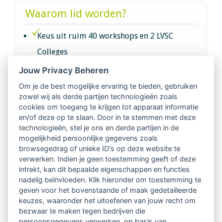
Waarom lid worden?
Keus uit ruim 40 workshops en 2 LVSC
Colleges
Jouw Privacy Beheren
Intervisie met geregistreerde vakgenoten
Om je de best mogelijke ervaring te bieden, gebruiken
zowel wij als derde partijen technologieën zoals
Netwerk van 2100 professionals in 14
cookies om toegang te krijgen tot apparaat informatie
regio's
en/of deze op te slaan. Door in te stemmen met deze
technologieën, stel je ons en derde partijen in de
mogelijkheid persoonlijke gegevens zoals
Vindbaar voor opdrachtgevers
browsegedrag of unieke ID's op deze website te
verwerken. Indien je geen toestemming geeft of deze
Tijdschrift voor
intrekt, kan dit bepaalde eigenschappen en functies
Begeleidingskunde & kennisbank
nadelig beïnvloeden. Klik hieronder om toestemming te
geven voor het bovenstaande of maak gedetailleerde
keuzes, waaronder het uitoefenen van jouw recht om
Beroepsregistratie (LVSC keurmerk)
bezwaar te maken tegen bedrijven die
persoonsgegevens verwerken, op basis van