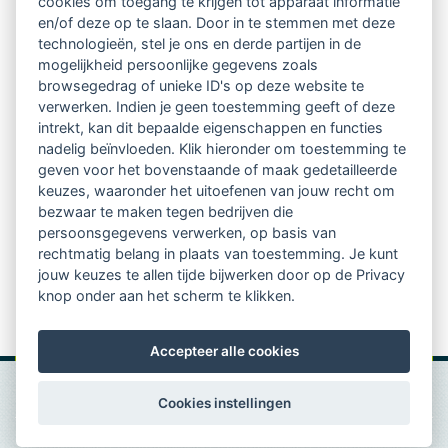
cookies om toegang te krijgen tot apparaat informatie
regio's
en/of deze op te slaan. Door in te stemmen met deze
technologieën, stel je ons en derde partijen in de
mogelijkheid persoonlijke gegevens zoals
Vindbaar voor opdrachtgevers
browsegedrag of unieke ID's op deze website te
verwerken. Indien je geen toestemming geeft of deze
Tijdschrift voor
intrekt, kan dit bepaalde eigenschappen en functies
Begeleidingskunde & kennisbank
nadelig beïnvloeden. Klik hieronder om toestemming te
geven voor het bovenstaande of maak gedetailleerde
keuzes, waaronder het uitoefenen van jouw recht om
Beroepsregistratie (LVSC keurmerk)
bezwaar te maken tegen bedrijven die
persoonsgegevens verwerken, op basis van
Lid worden van LVSC
rechtmatig belang in plaats van toestemming. Je kunt
jouw keuzes te allen tijde bijwerken door op de Privacy
knop onder aan het scherm te klikken.
Accepteer alle cookies
Cookies instellingen