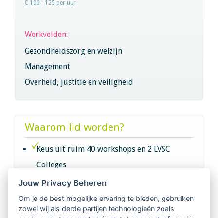
€ 100 - 125 per uur
Werkvelden:
Gezondheidszorg en welzijn
Management
Overheid, justitie en veiligheid
Waarom lid worden?
Keus uit ruim 40 workshops en 2 LVSC
Colleges
Jouw Privacy Beheren
Intervisie met geregistreerde vakgenoten
Om je de best mogelijke ervaring te bieden, gebruiken
zowel wij als derde partijen technologieën zoals
Netwerk van 2100 professionals in 14