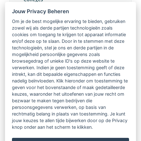
Jouw Privacy Beheren
Intervisie met geregistreerde vakgenoten
Om je de best mogelijke ervaring te bieden, gebruiken
zowel wij als derde partijen technologieën zoals
Netwerk van 2100 professionals in 14
cookies om toegang te krijgen tot apparaat informatie
regio's
en/of deze op te slaan. Door in te stemmen met deze
technologieën, stel je ons en derde partijen in de
mogelijkheid persoonlijke gegevens zoals
Vindbaar voor opdrachtgevers
browsegedrag of unieke ID's op deze website te
verwerken. Indien je geen toestemming geeft of deze
Tijdschrift voor
intrekt, kan dit bepaalde eigenschappen en functies
Begeleidingskunde & kennisbank
nadelig beïnvloeden. Klik hieronder om toestemming te
geven voor het bovenstaande of maak gedetailleerde
keuzes, waaronder het uitoefenen van jouw recht om
Beroepsregistratie (LVSC keurmerk)
bezwaar te maken tegen bedrijven die
persoonsgegevens verwerken, op basis van
Lid worden van LVSC
rechtmatig belang in plaats van toestemming. Je kunt
jouw keuzes te allen tijde bijwerken door op de Privacy
knop onder aan het scherm te klikken.