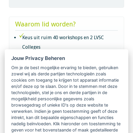
Waarom lid worden?
Keus uit ruim 40 workshops en 2 LVSC
Colleges
Jouw Privacy Beheren
Intervisie met geregistreerde vakgenoten
Om je de best mogelijke ervaring te bieden, gebruiken
zowel wij als derde partijen technologieën zoals
Netwerk van 2100 professionals in 14
cookies om toegang te krijgen tot apparaat informatie
regio's
en/of deze op te slaan. Door in te stemmen met deze
technologieën, stel je ons en derde partijen in de
mogelijkheid persoonlijke gegevens zoals
Vindbaar voor opdrachtgevers
browsegedrag of unieke ID's op deze website te
verwerken. Indien je geen toestemming geeft of deze
Tijdschrift voor
intrekt, kan dit bepaalde eigenschappen en functies
Begeleidingskunde & kennisbank
nadelig beïnvloeden. Klik hieronder om toestemming te
geven voor het bovenstaande of maak gedetailleerde