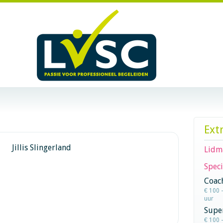
Ext
Jillis Slingerland
Lidm
Speci
Coac
€ 100 
uur
Super
€ 100 