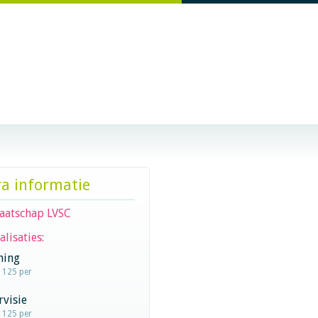
ra informatie
aatschap LVSC
alisaties:
hing
- 125 per
visie
- 125 per