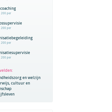
coaching
- 200 per
pssupervisie
- 200 per
nisatiebegeleiding
- 200 per
isatiesupervisie
- 200 per
velden:
ndheidszorg en welzijn
wijs, cultuur en
nschap
jfsleven