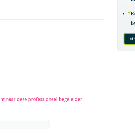
B
k
Lid
ht naar deze professioneel begeleider