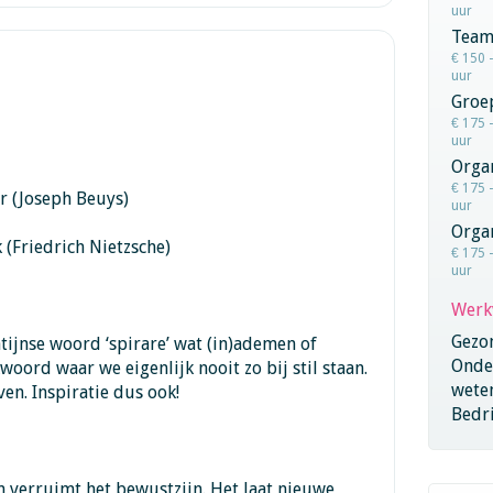
uur
Team
€ 150 
uur
Groe
€ 175 
uur
Orga
€ 175 
r (Joseph Beuys)
uur
Organ
 (Friedrich Nietzsche)
€ 175 
uur
Werk
Gezo
atijnse woord ‘spirare’ wat (in)ademen of
Onder
oord waar we eigenlijk nooit zo bij stil staan.
wete
en. Inspiratie dus ook!
Bedri
en verruimt het bewustzijn. Het laat nieuwe