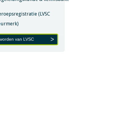
eroepsregistratie (LVSC
eurmerk)
 worden van LVSC