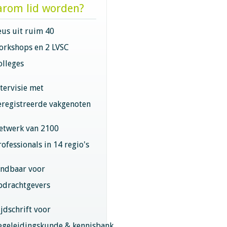
rom lid worden?
eus uit ruim 40
orkshops en 2 LVSC
olleges
ntervisie met
eregistreerde vakgenoten
etwerk van 2100
rofessionals in 14 regio's
indbaar voor
pdrachtgevers
ijdschrift voor
egeleidingskunde & kennisbank