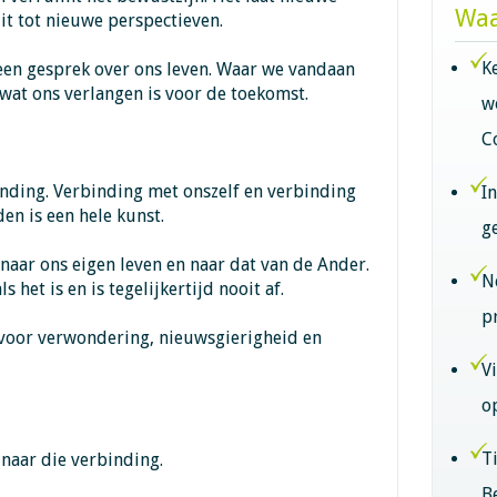
Waa
it tot nieuwe perspectieven.
K
 een gesprek over ons leven. Waar we vandaan
 wat ons verlangen is voor de toekomst.
w
C
inding. Verbinding met onszelf en verbinding
I
en is een hele kunst.
g
 naar ons eigen leven en naar dat van de Ander.
N
 het is en is tegelijkertijd nooit af.
p
 voor verwondering, nieuwsgierigheid en
V
o
T
 naar die verbinding.
B