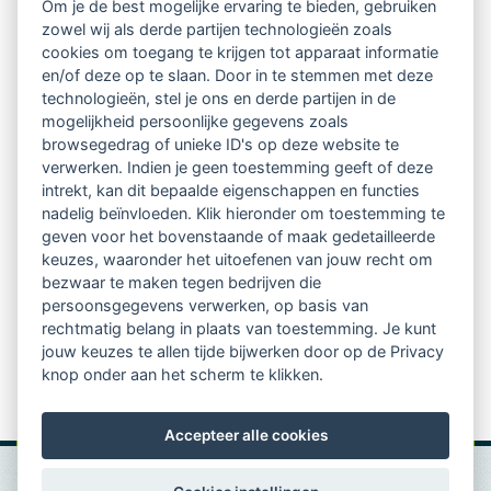
Om je de best mogelijke ervaring te bieden, gebruiken
zowel wij als derde partijen technologieën zoals
Netwerk van 2100 professionals in 14
cookies om toegang te krijgen tot apparaat informatie
regio's
en/of deze op te slaan. Door in te stemmen met deze
technologieën, stel je ons en derde partijen in de
mogelijkheid persoonlijke gegevens zoals
Vindbaar voor opdrachtgevers
browsegedrag of unieke ID's op deze website te
verwerken. Indien je geen toestemming geeft of deze
Tijdschrift voor
intrekt, kan dit bepaalde eigenschappen en functies
Begeleidingskunde & kennisbank
nadelig beïnvloeden. Klik hieronder om toestemming te
geven voor het bovenstaande of maak gedetailleerde
keuzes, waaronder het uitoefenen van jouw recht om
Beroepsregistratie (LVSC keurmerk)
bezwaar te maken tegen bedrijven die
persoonsgegevens verwerken, op basis van
Lid worden van LVSC
rechtmatig belang in plaats van toestemming. Je kunt
jouw keuzes te allen tijde bijwerken door op de Privacy
knop onder aan het scherm te klikken.
Accepteer alle cookies