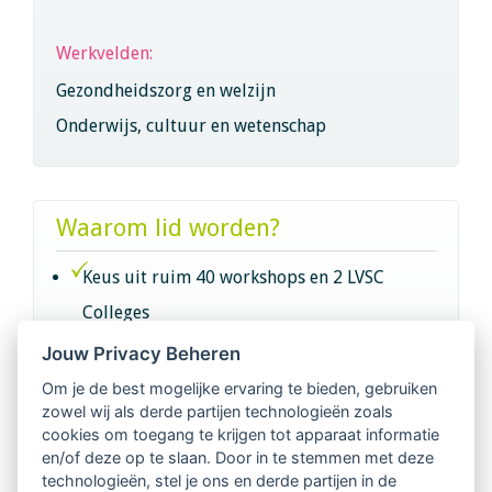
Werkvelden:
Gezondheidszorg en welzijn
Onderwijs, cultuur en wetenschap
Waarom lid worden?
Keus uit ruim 40 workshops en 2 LVSC
Colleges
Jouw Privacy Beheren
Intervisie met geregistreerde vakgenoten
Om je de best mogelijke ervaring te bieden, gebruiken
zowel wij als derde partijen technologieën zoals
Netwerk van 2100 professionals in 14
cookies om toegang te krijgen tot apparaat informatie
regio's
en/of deze op te slaan. Door in te stemmen met deze
technologieën, stel je ons en derde partijen in de