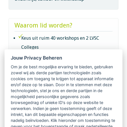
Waarom lid worden?
Keus uit ruim 40 workshops en 2 LVSC
Colleges
Jouw Privacy Beheren
Intervisie met geregistreerde vakgenoten
Om je de best mogelijke ervaring te bieden, gebruiken
zowel wij als derde partijen technologieën zoals
Netwerk van 2100 professionals in 14
cookies om toegang te krijgen tot apparaat informatie
regio's
en/of deze op te slaan. Door in te stemmen met deze
technologieën, stel je ons en derde partijen in de
mogelijkheid persoonlijke gegevens zoals
Vindbaar voor opdrachtgevers
browsegedrag of unieke ID's op deze website te
verwerken. Indien je geen toestemming geeft of deze
Tijdschrift voor
intrekt, kan dit bepaalde eigenschappen en functies
Begeleidingskunde & kennisbank
nadelig beïnvloeden. Klik hieronder om toestemming te
geven voor het bovenstaande of maak gedetailleerde