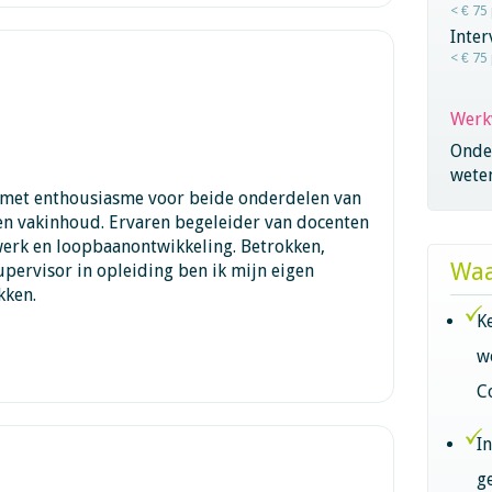
< € 75
Inter
< € 75
Werk
Onder
wete
 met enthousiasme voor beide onderdelen van
en vakinhoud. Ervaren begeleider van docenten
werk en loopbaanontwikkeling. Betrokken,
Waa
 supervisor in opleiding ben ik mijn eigen
kken.
K
w
C
I
g