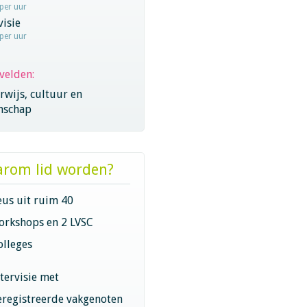
 per uur
visie
 per uur
velden:
wijs, cultuur en
nschap
rom lid worden?
eus uit ruim 40
orkshops en 2 LVSC
olleges
ntervisie met
eregistreerde vakgenoten