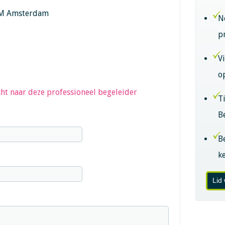
GM Amsterdam
N
p
V
o
ht naar deze professioneel begeleider
T
B
B
k
Lid