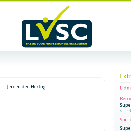
Ext
Jeroen den Hertog
Lidm
Beroe
Supe
sinds 
Speci
Super