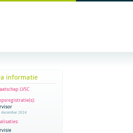
ra informatie
aatschap LVSC
psregistratie(s):
rvisor
9 december 2024
alisaties:
visie