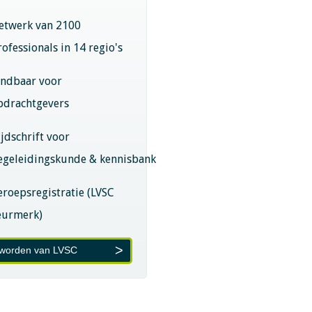
etwerk van 2100
rofessionals in 14 regio's
indbaar voor
pdrachtgevers
ijdschrift voor
egeleidingskunde & kennisbank
eroepsregistratie (LVSC
eurmerk)
 worden van LVSC