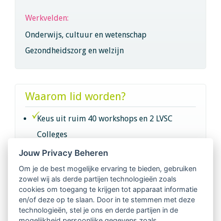
Werkvelden:
Onderwijs, cultuur en wetenschap
Gezondheidszorg en welzijn
Waarom lid worden?
Keus uit ruim 40 workshops en 2 LVSC
Colleges
Jouw Privacy Beheren
Intervisie met geregistreerde vakgenoten
Om je de best mogelijke ervaring te bieden, gebruiken
zowel wij als derde partijen technologieën zoals
Netwerk van 2100 professionals in 14
cookies om toegang te krijgen tot apparaat informatie
regio's
en/of deze op te slaan. Door in te stemmen met deze
technologieën, stel je ons en derde partijen in de
mogelijkheid persoonlijke gegevens zoals