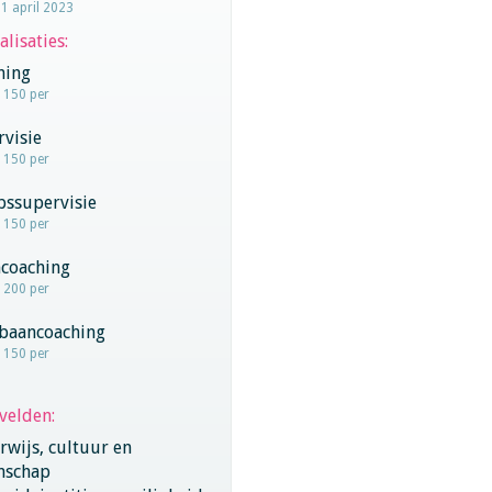
11 april 2023
alisaties:
hing
- 150 per
visie
- 150 per
pssupervisie
- 150 per
coaching
- 200 per
baancoaching
- 150 per
velden:
wijs, cultuur en
nschap