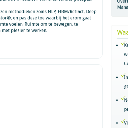
Overh
Mana
zen methodieken zoals NLP, HBM/Reflact, Deep
or®, en pas deze toe waarbij het erom gaat
uimte voelen. Ruimte om te bewegen, te
 met plezier te werken.
Waa
K
w
C
I
g
N
p
V