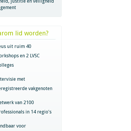
eid, justitie en veiligheid
gement
rom lid worden?
eus uit ruim 40
orkshops en 2 LVSC
olleges
ntervisie met
eregistreerde vakgenoten
etwerk van 2100
rofessionals in 14 regio's
indbaar voor