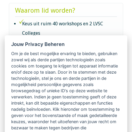
Waarom lid worden?
Keus uit ruim 40 workshops en 2 LVSC
Colleges
Jouw Privacy Beheren
Intervisie met geregistreerde vakgenoten
Om je de best mogelijke ervaring te bieden, gebruiken
zowel wij als derde partijen technologieën zoals
Netwerk van 2100 professionals in 14
cookies om toegang te krijgen tot apparaat informatie
regio's
en/of deze op te slaan. Door in te stemmen met deze
technologieën, stel je ons en derde partijen in de
mogelijkheid persoonlijke gegevens zoals
Vindbaar voor opdrachtgevers
browsegedrag of unieke ID's op deze website te
verwerken. Indien je geen toestemming geeft of deze
Tijdschrift voor
intrekt, kan dit bepaalde eigenschappen en functies
Begeleidingskunde & kennisbank
nadelig beïnvloeden. Klik hieronder om toestemming te
geven voor het bovenstaande of maak gedetailleerde
keuzes, waaronder het uitoefenen van jouw recht om
Beroepsregistratie (LVSC keurmerk)
bezwaar te maken tegen bedrijven die