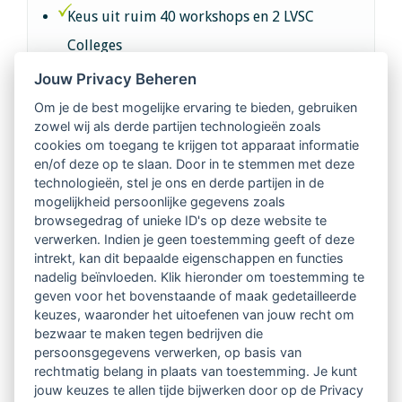
Keus uit ruim 40 workshops en 2 LVSC
Colleges
Jouw Privacy Beheren
Intervisie met geregistreerde vakgenoten
Om je de best mogelijke ervaring te bieden, gebruiken
zowel wij als derde partijen technologieën zoals
Netwerk van 2100 professionals in 14
cookies om toegang te krijgen tot apparaat informatie
regio's
en/of deze op te slaan. Door in te stemmen met deze
technologieën, stel je ons en derde partijen in de
mogelijkheid persoonlijke gegevens zoals
Vindbaar voor opdrachtgevers
browsegedrag of unieke ID's op deze website te
verwerken. Indien je geen toestemming geeft of deze
Tijdschrift voor
intrekt, kan dit bepaalde eigenschappen en functies
Begeleidingskunde & kennisbank
nadelig beïnvloeden. Klik hieronder om toestemming te
geven voor het bovenstaande of maak gedetailleerde
keuzes, waaronder het uitoefenen van jouw recht om
Beroepsregistratie (LVSC keurmerk)
bezwaar te maken tegen bedrijven die
persoonsgegevens verwerken, op basis van
Lid worden van LVSC
rechtmatig belang in plaats van toestemming. Je kunt
jouw keuzes te allen tijde bijwerken door op de Privacy